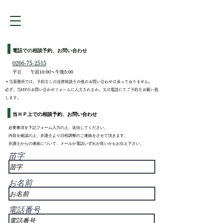
​電話での相談予約、お問い合わせ
0266-75-2515
平日
午前10:00～午後5:00
＊当事務所では、予約なしの法律相談その他のお問い合わせは承っておりません。
必ず、当HPのお問い合わせフォームに入力されるか、又は電話にてご予約をお願い致
します。
当ＨＰ上での相談予約、お問い合わせ
必要事項を下記フォーム入力の上、送信してください。
内容を確認の上、弁護士より日程調整のご連絡をさせて頂きます。
弁護士からの連絡について、メールか電話いずれが良いかもお伝え​下さい。
苗字
お名前
電話番号