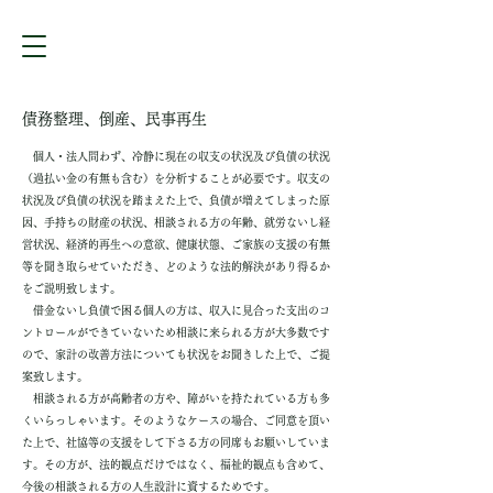
債務整理、倒産、民事再生
個人・法人問わず、冷静に現在の収支の状況及び負債の状況
（過払い金の有無も含む）を分析することが必要です。収支の
状況及び負債の状況を踏まえた上で、負債が増えてしまった原
因、手持ちの財産の状況、相談される方の年齢、就労ないし経
営状況、経済的再生への意欲、健康状態、ご家族の支援の有無
等を聞き取らせていただき、どのような法的解決があり得るか
をご説明致します。
借金ないし負債で困る個人の方は、収入に見合った支出のコ
ントロールができていないため相談に来られる方が大多数です
ので、家計の改善方法についても状況をお聞きした上で、ご提
案致します。
​ 相談される方が高齢者の方や、障がいを持たれている方も多
くいらっしゃいます。そのようなケースの場合、ご同意を頂い
た上で、社協等の支援をして下さる方の同席もお願いしていま
す。その方が、法的観点だけではなく、福祉的観点も含めて、
今後の相談される方の人生設計に資するためです。